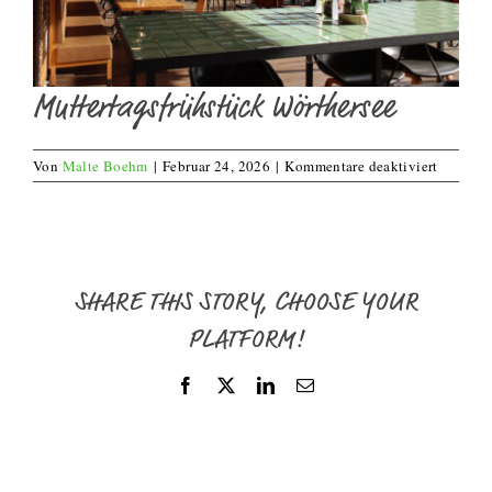
Muttertagsfrühstück Wörthersee
für
Von
Malte Boehm
|
Februar 24, 2026
|
Kommentare deaktiviert
Mutterta
Wörther
SHARE THIS STORY, CHOOSE YOUR
PLATFORM!
Facebook
X
LinkedIn
E-
Mail